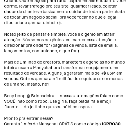
Criamos automações para tudo: captar emails enquanto você
dorme, levar tráfego pro seu site, qualificar leads, coletar
dados de clientes e basicamente cuidar de toda a parte chata
de tocar um negócio social, pra você focar no que é legal
(tipo criar e ganhar dinheiro).
Nosso jeito de pensar é simples: você é o gênio em atrair
atenção. Nós somos os gênios em manter essa atenção e
direcionar pra onde for (páginas de venda, lista de emails,
lançamentos, comunidade, o que for.)
Mais de 1 milhão de creators, marketers e agências no mundo
inteiro usam a Manychat pra transformar engajamento em
resultado de verdade. Alguns já geraram mais de R$ 65M em
vendas. Outros ganharam 1 milhão de seguidores em menos
de um ano. Insano, né?
Beep boop 🤖 Brincadeira — nossas automações falam como
VOCÊ, não como robô. Use gíria, faça piada, fale emoji
fluente — do jeitinho que seu público espera.
Pronto pra entrar nessa?
Garanta 1 mês de Manychat GRÁTIS com o código
IGPRO30
.