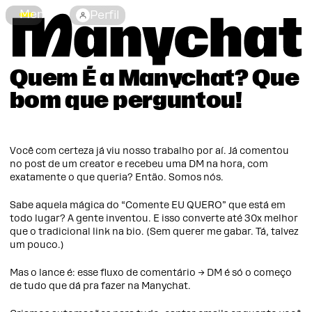
Menu
Perfil
CHAT
Quem
É
a
Manychat?
Que
bom
que
perguntou!
Você com certeza já viu nosso trabalho por aí. Já comentou
no post de um creator e recebeu uma DM na hora, com
exatamente o que queria? Então. Somos nós.
Sabe aquela mágica do “Comente EU QUERO” que está em
todo lugar? A gente inventou. E isso converte até 30x melhor
que o tradicional link na bio. (Sem querer me gabar. Tá, talvez
um pouco.)
Mas o lance é: esse fluxo de comentário → DM é só o começo
de tudo que dá pra fazer na Manychat.