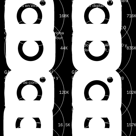
Jefe de relaciones con
Presentadora de TV y primera
creadores en Viral Nation
influencer digital brasileña
168K
716
ABAGAIL PUMPHREY
VIC GAIBAR & PAULO
CEO en Boss Project, anfitriona
AGUIAR
del podcast The Strategy Hour
🇧🇷
Fundador de CR3ATOR 360 y
44K
835
Cofundador de CR_IA.
GABRIELLA ZUTRAU
GRACE ANDREWS
Asesora digital estratégica y
Líder de marca y marketing
creadora de contenido
120K
102
AMANDA GOETZ
MONTY LANS
Por anunciarse
Estratega de contenido
16.5K
157
BRITTANY RATELLE
EUGENE HEALEY