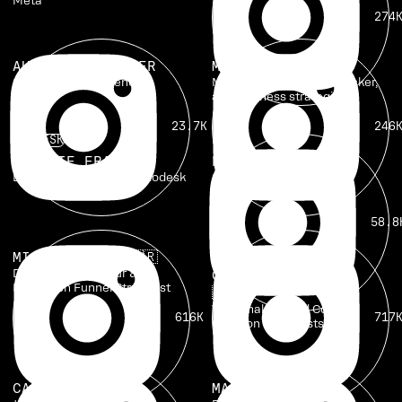
Meta
274
AUSTIN SCHNEIDER
MICHELLE GIFFORD
Cofundador de Agency U
Marketing CEO, trend tracker,
and business strategist
23.7K
246
FLODESK
NATALIE FRANKE
KING WILLONIUS
Director de marketing, Flodesk
Comediante, cineasta y
narrador con IA
58.8
MICHA MENEZES
🇧🇷
FILL ROCHA &
Digital Entrepreneur &
CECILIA KRAEMER
Evergreen Funnel Strategist
🇧🇷
Videomakers and Content
616K
717
Creation Specialists
CAN AHTAM
MARIMOON
🇧🇷