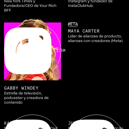
New York Times y
Instagram y fundador de
Fundadora/CEO de Your Rich
InstaClubHub.
BFF
META
MAYA CARTER
Líder de alianzas de producto,
alianzas con creadores (Meta)
1.5M
GABBY WINDEY
Estrella de televisión,
podcaster y creadora de
contenido
KAREN CIVIL
JUN YUH
Fundadora y CEO, Always Civil
Emprendedor y cofundador de