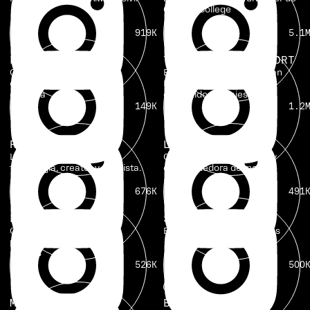
Creator College
919K
5.1
LETICIA IMAI
🇧🇷
THE LOVERS PASSPORT
Creadora de contenido y
Expertos en crecimiento en
experta en comunicación
Instagram y creadores de
creativa
contenido de viajes
149K
1.2
ROBERTO NICKSON
LETICIA VAZ
🇧🇷
Líder de pensamiento en
Creadora, conferencista y
tecnología, creator y futurista.
emprendedora de moda.
676K
491
LAUREN BERTY
SARAH SNOW
Creador de contenido,
Estratega de videos virales
podcaster y estratega de
medios
526K
500
META
MEAGAN HALL
BRIANA FORD