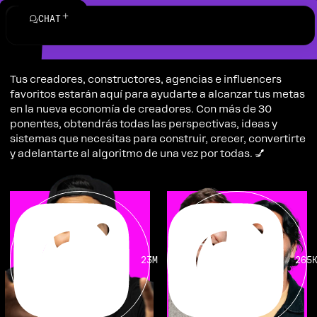
Speakers
Menu
Mi cuenta
CHAT
ALL
SPEAKERS
Tus creadores, constructores, agencias e influencers
favoritos estarán aquí para ayudarte a alcanzar tus metas
en la nueva economía de creadores. Con más de 30
ponentes, obtendrás todas las perspectivas, ideas y
sistemas que necesitas para construir, crecer, convertirte
y adelantarte al algoritmo de una vez por todas. 💅
23M
265