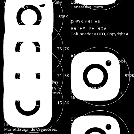
Cofundadora de Socially Plus y
Líder de Comunidad - IA
Creator Club.
Generativa, Meta
365K
COPYSIGHT AI
JESSE BURGESS
ARTEM PETROV
TOPJAW
Cofundador y CEO, Copyright AI
76.7K
PEYTON DIX
ANNIE STAFFORD
Escritora y creadora
Fundadora de Ford Wardrobe
META
71.5K
872
TRILCE JIRÓN GARRO
JULIA FOY
Emprendedora de 8 cifras y
Lider de Comunidad -
experta en embudos de venta
Programas para Creadores,
Meta
15.8K
META
KELLY HITE
CONAR FAIR
Líder de Programas,
Cofundador de One Peak
Monetización de Creadores,
Creative